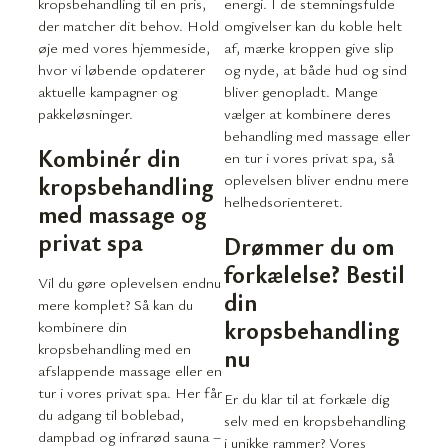
kropsbehandling til en pris,
energi. I de stemningsfulde
der matcher dit behov. Hold
omgivelser kan du koble helt
øje med vores hjemmeside,
af, mærke kroppen give slip
hvor vi løbende opdaterer
og nyde, at både hud og sind
aktuelle kampagner og
bliver genopladt. Mange
pakkeløsninger.
vælger at kombinere deres
behandling med massage eller
Kombinér din
en tur i vores privat spa, så
oplevelsen bliver endnu mere
kropsbehandling
helhedsorienteret.
med massage og
privat spa
Drømmer du om
forkælelse? Bestil
Vil du gøre oplevelsen endnu
din
mere komplet? Så kan du
kropsbehandling
kombinere din
kropsbehandling med en
nu
afslappende massage eller en
tur i vores privat spa. Her får
Er du klar til at forkæle dig
du adgang til boblebad,
selv med en kropsbehandling
dampbad og infrarød sauna –
i unikke rammer? Vores