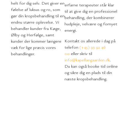
helt for dig selv. Det giver en
erfarne terapeuter står klar
følelse af luksus og ro, som
til at give dig en professionel
gør din kropsbehandling til en
behandling, der kombinerer
endnu større oplevelse. Vi
hudpleje, velvære og fornyet
behandler kunder fra Køge,
energi.
Ølby og Herfølge, samt
Kontakt os allerede i dag på
kunder der kommer længere
telefon
(+45) 93 92 46
væk for lige præcis vores
00
eller skriv til
behandlinger.
info@kapellangaarden.dk
.
Du kan også booke tid online
og sikre dig en plads til din
næste kropsbehandling.