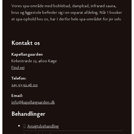
Vores spa-område med boblebad, dampbad, infrarød sauna,
brus og liggestole befinder sig i en separat afdeling. Når I booker
et spa-ophold hos os, har I derfor hele spa-området for jer selv.
Kontakt os
Kapellangaarden
Kirkestræde 23, 4600 Køge
Find vej
Telefon:
+45 93 92 46 00
Email:
info@kapellangaarden.dk
Behandlinger
Ansigtsbehandling