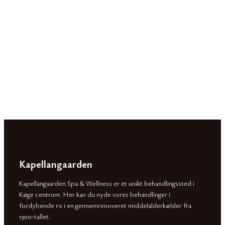
Kapellangaarden
Kapellangaarden Spa & Wellness er et unikt behandlingssted i
Køge centrum. Her kan du nyde vores behandlinger i
fordybende ro i en gennemrenoveret middelalderkælder fra
1300-tallet.