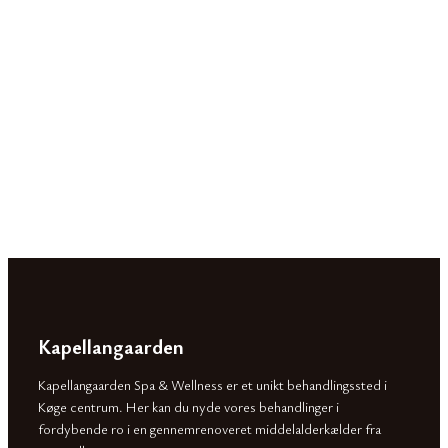
Kapellangaarden
Kapellangaarden Spa & Wellness er et unikt behandlingssted i
Køge centrum. Her kan du nyde vores behandlinger i
fordybende ro i en gennemrenoveret middelalderkælder fra