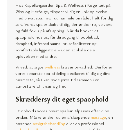
Hos Kapellangaarden Spa & Wellness i Køge tæt på
Ølby og Herfølge, tilbyder vi dig en unik oplevelse
med privat spa, hvor du har hele området helt for dig
selv. Vores spa er skabt til dig, der ønsker ro, velvære
og fuld fokus på afslapning. Når du booker et
spaophold hos os, får du adgang til boblebad,
dampbad, infrarød sauna, brusefaciliteter og
komfortable liggestole – uden at skulle dele
oplevelsen med andre.
Vi ved, at ægte
wellness
kræver privathed. Derfor er
vores separate spa-afdeling dedikeret til dig og dine
nærmeste, så I kan nyde jeres tid sammen i en
atmosfære af luksus og fred.
Skræddersy dit eget spaophold
Et ophold i vores privat spa kan tilpasses efter dine
ønsker. Måske ønsker du en afslappende
massage
, en
nærende
ansigtsbehandling
eller en professionel
voksbehandling
– alt sammen som en del af dit